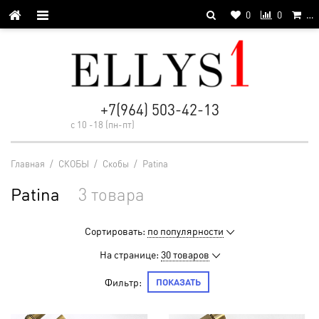
0
0
…
+7(964) 503-42-13
с 10 -18 (пн-пт)
Главная
/
СКОБЫ
/
Cкобы
/
Patina
Patina
3 товара
Сортировать:
по популярности
На странице:
30 товаров
Фильтр:
ПОКАЗАТЬ