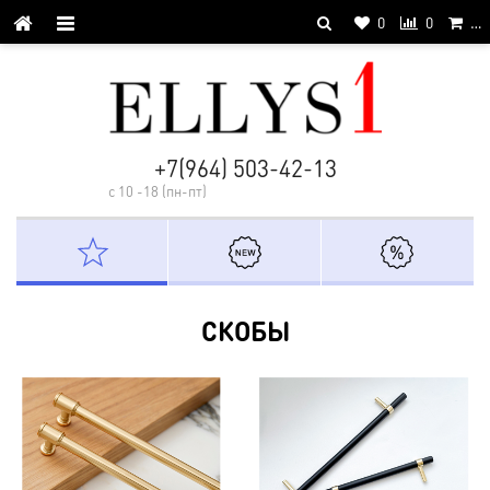
0
0
…
+7(964) 503-42-13
с 10 -18 (пн-пт)
СКОБЫ