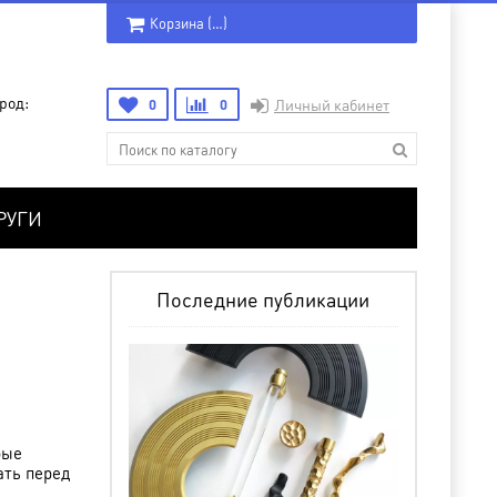
Корзина (
…
)
род:
0
0
Личный кабинет
РУГИ
Последние публикации
рые
ать перед