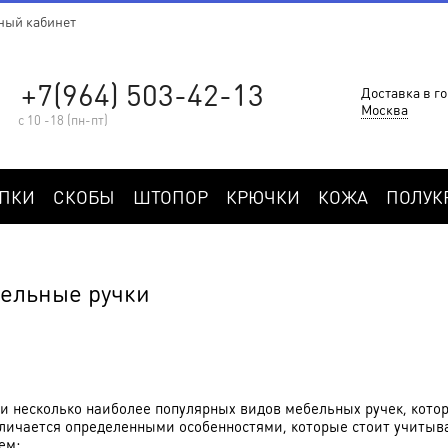
ный кабинет
+7(964) 503-42-13
Доставка в го
Москва
с 10 -18 (пн-пт)
ПКИ
СКОБЫ
ШТОПОР
КРЮЧКИ
КОЖА
ПОЛУК
ельные ручки
 несколько наиболее популярных видов мебельных ручек, кото
личается определенными особенностями, которые стоит учитыв
ем: