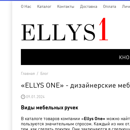
O Нас
Каталог
Контакты
Доставка
Оплата
Лич
КНО
Главная
/
Блог
«ELLYS ONE» - дизайнерские меб
09.01.2024
Виды мебельных ручек
В каталоге товаров компании «
Ellys One»
можно найти
пользуются значительным спросом. Каждый из них от
тем, как сделать покупку. Они заключаются в следующ