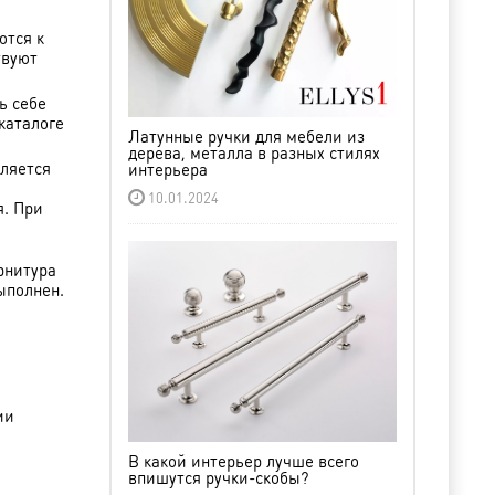
ются к
твуют
ь себе
каталоге
Латунные ручки для мебели из
дерева, металла в разных стилях
вляется
интерьера
10.01.2024
я. При
рнитура
ыполнен.
ии
В какой интерьер лучше всего
впишутся ручки-скобы?