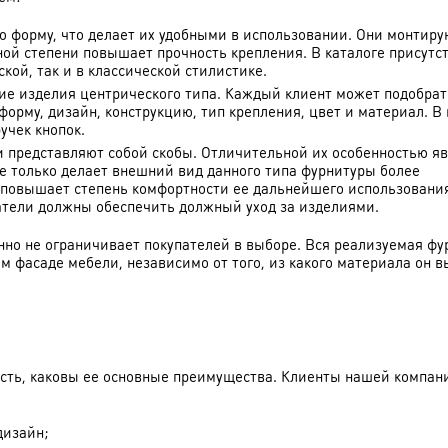
ю форму, что делает их удобными в использовании. Они монтиру
ной степени повышает прочность крепления. В каталоге присутс
ой, так и в классической стилистике.
ие изделия центрического типа. Каждый клиент может подобрат
рму, дизайн, конструкцию, тип крепления, цвет и материал. В 
учек кнопок.
ли представляют собой скобы. Отличительной их особенностью я
не только делает внешний вид данного типа фурнитуры более
 повышает степень комфортности ее дальнейшего использовани
патели должны обеспечить должный уход за изделиями.
нно не ограничивает покупателей в выборе. Вся реализуемая фу
м фасаде мебели, независимо от того, из какого материала он в
честь, каковы ее основные преимущества. Клиенты нашей компан
дизайн;