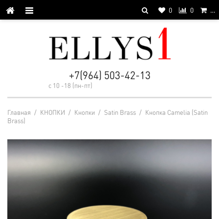
0
0
…
+7(964) 503-42-13
с 10 -18 (пн-пт)
Главная
/
КНОПКИ
/
Кнопки
/
Satin Brass
/
Кнопка Camelia (Satin
Brass)