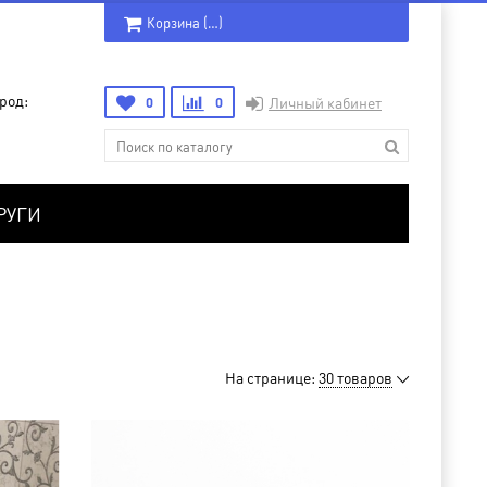
Корзина (
…
)
род:
0
0
Личный кабинет
РУГИ
На странице:
30 товаров