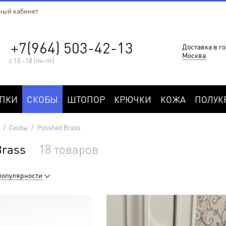
ный кабинет
+7(964) 503-42-13
Доставка в го
Москва
с 10 -18 (пн-пт)
ПКИ
СКОБЫ
ШТОПОР
КРЮЧКИ
КОЖА
ПОЛУК
/
Cкобы
/
Polished Brass
Brass
18 товаров
популярности