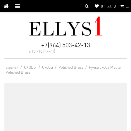
0
0
…
+7(964) 503-42-13
с 10 -18 (пн-пт)
Главная
/
СКОБЫ
/
Cкобы
/
Polished Brass
/
Ручка скоба Maple
(Polished Brass)