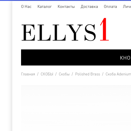
O Нас
Каталог
Контакты
Доставка
Оплата
Лич
КНО
Главная
/
СКОБЫ
/
Cкобы
/
Polished Brass
/
Скоба Adenium 