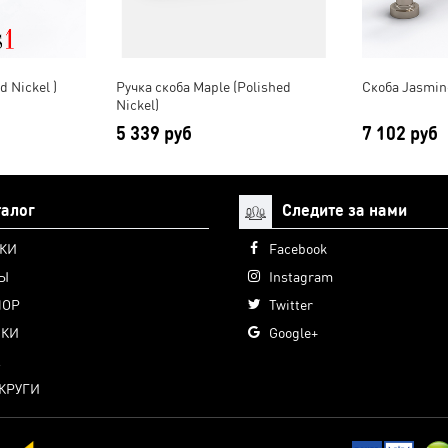
d Nickel )
Ручка скоба Maple (Polished
Скоба Jasmine
Nickel)
5 339 руб
7 102 руб
талог
Следите за нами
КИ
Facebook
Ы
Instagram
ПОР
Twitter
КИ
Google+
А
КРУГИ