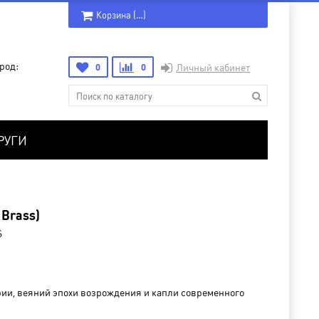
Корзина (
…
)
род:
0
0
Личный кабинет
РУГИ
 Brass)
S
рии, веяний эпохи возрождения и капли современного