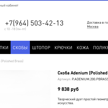
ный кабинет
+7(964) 503-42-13
Доставка в го
Москва
с 10 -18 (пн-пт)
ПКИ
СКОБЫ
ШТОПОР
КРЮЧКИ
КОЖА
ПОЛУК
(Polished Brass)
Скоба Adenium (Polished
Артикул:
P.ADENIUM.200.PBRAS
9 838 руб
Творческий дуэт простой геомет
искусства.