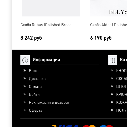
Скоба Rubus (Polished Brass)
Скоба Alder ( Polishe
8 242 руб
6 190 руб
Информация
Ка
Блог
КНОП
Доставка
СКОБ
Оплата
ШТО
Войти
КРЮЧ
Рекламация и возврат
КОЖ
Оферта
ПОЛУ