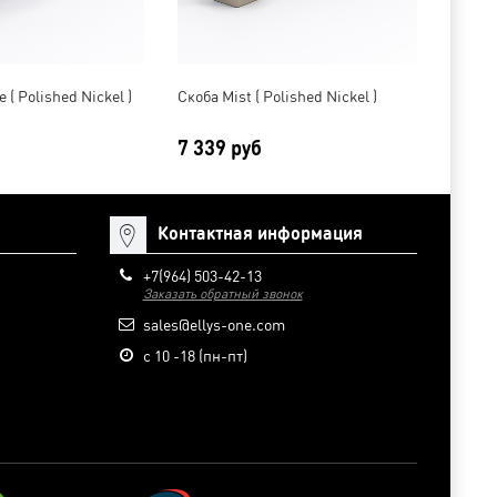
 ( Polished Nickel )
Скоба Mist ( Polished Nickel )
Скоба 
7 339 руб
8 55
Контактная информация
+7(964) 503-42-13
Заказать обратный звонок
sales@ellys-one.com
с 10 -18 (пн-пт)