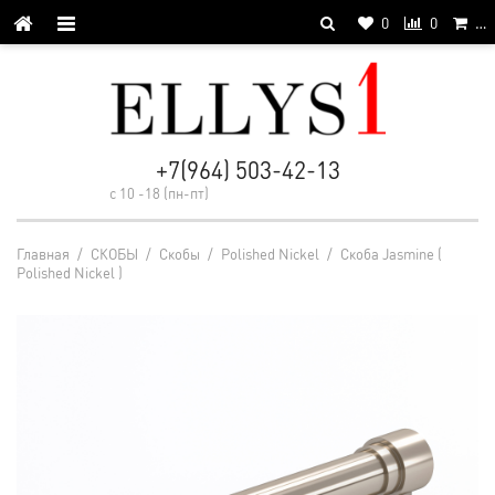
0
0
…
+7(964) 503-42-13
с 10 -18 (пн-пт)
Главная
/
СКОБЫ
/
Cкобы
/
Polished Nickel
/
Скоба Jasmine (
Polished Nickel )