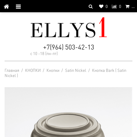
0
0
…
+7(964) 503-42-13
с 10 -18 (пн-пт)
Главная
/
КНОПКИ
/
Кнопки
/
Satin Nickel
/
Кнопка Bark ( Satin
Nickel )