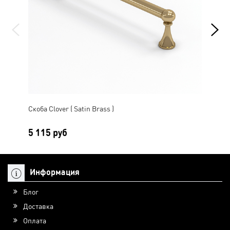
Скоба Clover ( Satin Brass )
Руч
5 115 руб
4 
Информация
Блог
Доставка
Оплата