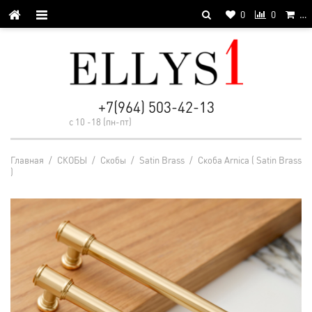
0
0
…
+7(964) 503-42-13
с 10 -18 (пн-пт)
Главная
/
СКОБЫ
/
Cкобы
/
Satin Brass
/
Скоба Arnica ( Satin Brass
)