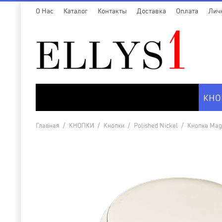
O Нас
Каталог
Контакты
Доставка
Оплата
Лич
КНО
Главная
/
КНОПКИ
/
Кнопки
/
Polished Nickel
/
Кнопка Magno