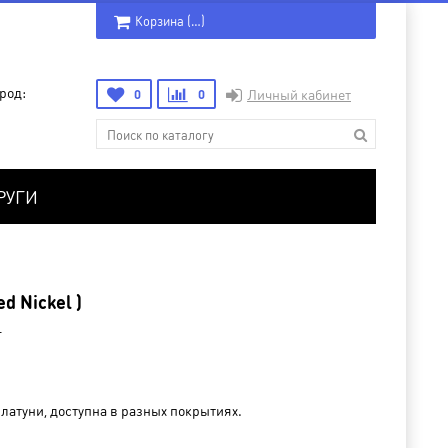
Корзина (
…
)
род:
0
0
Личный кабинет
РУГИ
d Nickel )
L
латуни, доступна в разных покрытиях.