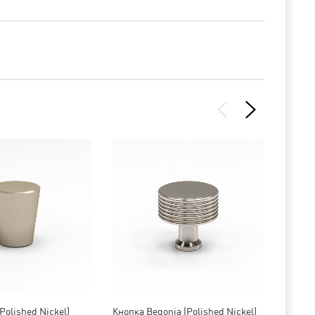
Polished Nickel)
Кнопка Begonia (Polished Nickel)
Подлож