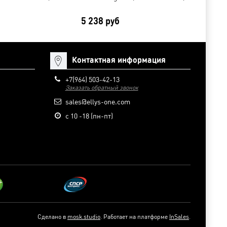
Nickel 
5 238 руб
1 67
Контактная информация
+7(964) 503-42-13
Заказать обратный звонок
sales@ellys-one.com
с 10 -18 (пн-пт)
Сделано в
mosk.studio
.
Работает на платформе
InSales
.