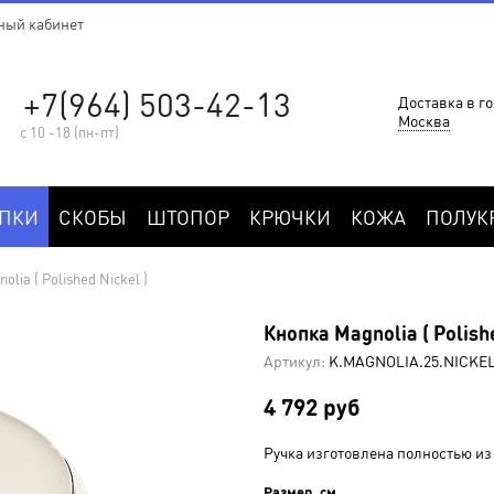
ный кабинет
+7(964) 503-42-13
Доставка в го
Москва
с 10 -18 (пн-пт)
ПКИ
СКОБЫ
ШТОПОР
КРЮЧКИ
КОЖА
ПОЛУК
lia ( Polished Nickel )
Кнопка Magnolia ( Polishe
Артикул:
K.MAGNOLIA.25.NICKE
4 792 руб
Ручка изготовлена полностью из 
Размер, см.