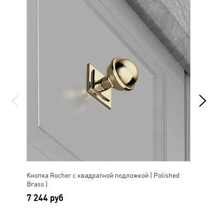
Кнопка Rocher c квадратной подложкой ( Polished
Кно
Brass )
Nick
7 244 руб
6 