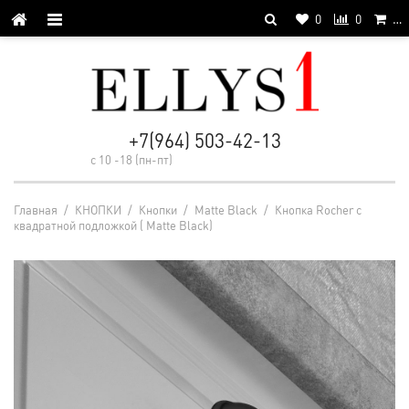
0
0
…
+7(964) 503-42-13
с 10 -18 (пн-пт)
Главная
/
КНОПКИ
/
Кнопки
/
Matte Black
/
Кнопка Rocher c
квадратной подложкой ( Matte Black)