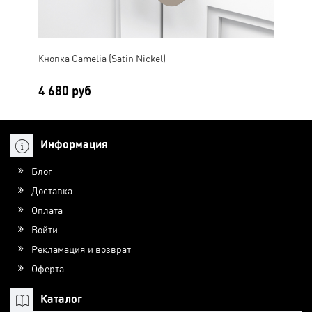
Кнопка Camelia (Satin Nickel)
Кно
4 680 руб
4 
Информация
Блог
Доставка
Оплата
Войти
Рекламация и возврат
Оферта
Каталог