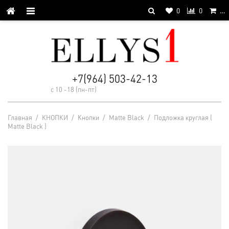
0
0
…
+7(964) 503-42-13
с 10 -18 (пн-пт)
Главная
/
КНОПКИ
/
Кнопки
/
Matte Black
/
Подложка круглая (
Matte Black )