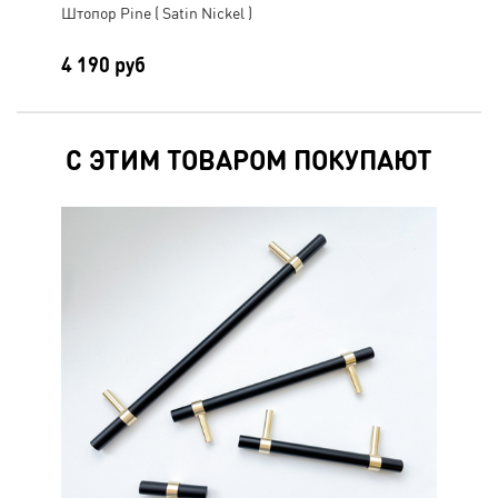
Штопор Pine ( Satin Nickel )
Ручк
4 190 руб
4 
С ЭТИМ ТОВАРОМ ПОКУПАЮТ