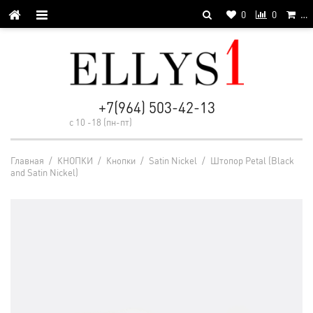
0
0
…
+7(964) 503-42-13
с 10 -18 (пн-пт)
Главная
/
КНОПКИ
/
Кнопки
/
Satin Nickel
/
Штопор Petal (Black
and Satin Nickel)