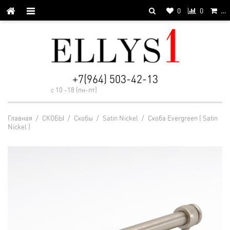
0
0
…
+7(964) 503-42-13
с 10 -18 (пн-пт)
Главная
/
СКОБЫ
/
Cкобы
/
Satin Nickel
/
Скоба Evergreen ( Satin
Nickel )