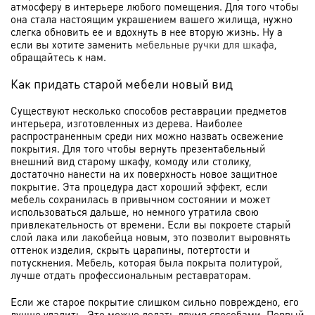
атмосферу в интерьере любого помещения. Для того чтобы
она стала настоящим украшением вашего жилища, нужно
слегка обновить ее и вдохнуть в нее вторую жизнь. Ну а
если вы хотите заменить
мебельные ручки для шкафа
,
обращайтесь к нам.
Как придать старой мебели новый вид
Существуют несколько способов реставрации предметов
интерьера, изготовленных из дерева. Наиболее
распространенным среди них можно назвать освежение
покрытия. Для того чтобы вернуть презентабельный
внешний вид старому шкафу, комоду или столику,
достаточно нанести на их поверхность новое защитное
покрытие. Эта процедура даст хороший эффект, если
мебель сохранилась в привычном состоянии и может
использоваться дальше, но немного утратила свою
привлекательность от времени. Если вы покроете старый
слой лака или лакобейца новым, это позволит выровнять
оттенок изделия, скрыть царапины, потертости и
потускнения. Мебель, которая была покрыта политурой,
лучше отдать профессиональным реставраторам.
Если же старое покрытие слишком сильно повреждено, его
лучше удалить. Это можно делать двумя способами. Первый