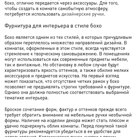
бохо, отлично передается через аксессуары. Для того,
чтобы создать в комнате самобытную атмосферу,
потребуется использовать
дизайнерские ручки
.
Фурнитура для интерьера в стиле бохо
Бохо является одним из тех стилей, в которых причудливым
образом переплелось множество направлений дизайна. В
комнатах, оформленных в этом стиле, всегда чувствуется
стремление к творческому самовыражению. В помещениях
могут использоваться как современные предметы мебели,
так и винтажные. Но обстановку в любом случае будут
характеризовать яркость оттенков, а также обилие мелких
аксессуаров и предметов искусства. На первый взгляд
может показаться, что отсутствие четких рамок у бохо
позволяет не предъявлять строгих требований к фурнитуре.
Однако она должна полностью соответствовать выбранной
тематике интерьера.
Броское сочетание форм, фактур и оттенков прежде всего
требует обратить внимание на мебельные ручки необычной
формы. Наличие на изделии декора может стать плюсом и
удачно подчеркнуть облик комнаты. Перед покупкой такой
фурнитуры рекомендуется убедиться в ее удобстве для
использования. Керамические ручки-кнопки с ярким