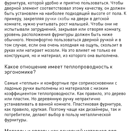
фурнитура, которой удобно и приятно пользоваться. Чтобы
дверной элемент соответствовал этому качеству, он должен
быть установлен на наиболее подходящей высоте от пола. К
примеру, закрепляя
ручки скобы
на двери в детской
комнате, нужно учитывать рост малышей. Чтобы они не
испытывали затруднений, закрывая или отворяя комнату,
уровень расположения фурнитуры должен быть ниже
обычного. Некомфортно пользоваться дверной ручкой и в
том случае, если она очень холодная на ощупь, скользит в
руках или натирает мозоли. На это влияет не только ее
конструкция, но и материал, из которого она выполнена.
Какое отношение имеет теплопроводность к
эргономике?
Самые «теплые» и комфортные при соприкосновении с
ладонью ручки выполнены из материалов с низким
коэффициентом теплопроводности. Как правило, это дерево
или пластик. Но деревянную ручку непрактично
устанавливать в ванной комнате. Пластиковая фурнитура,
как правило, хрупкая. Поэтому чаще как дизайнеры, так и
потребители, делают выбор в пользу металлической
фурнитуры.
Металлы и сплавы как основной материал для