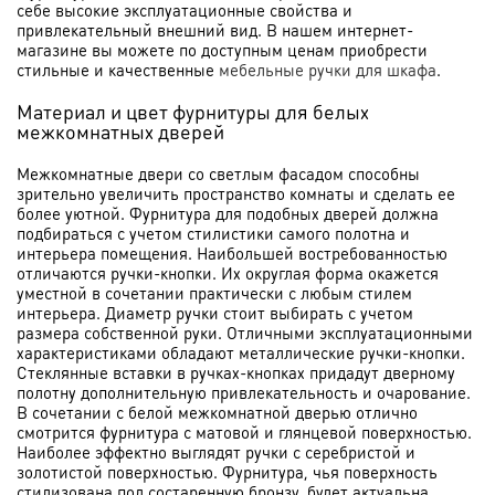
себе высокие эксплуатационные свойства и
привлекательный внешний вид. В нашем интернет-
магазине вы можете по доступным ценам приобрести
стильные и качественные
мебельные ручки для шкафа
.
Материал и цвет фурнитуры для белых
межкомнатных дверей
Межкомнатные двери со светлым фасадом способны
зрительно увеличить пространство комнаты и сделать ее
более уютной. Фурнитура для подобных дверей должна
подбираться с учетом стилистики самого полотна и
интерьера помещения. Наибольшей востребованностью
отличаются ручки-кнопки. Их округлая форма окажется
уместной в сочетании практически с любым стилем
интерьера. Диаметр ручки стоит выбирать с учетом
размера собственной руки. Отличными эксплуатационными
характеристиками обладают металлические ручки-кнопки.
Стеклянные вставки в ручках-кнопках придадут дверному
полотну дополнительную привлекательность и очарование.
В сочетании с белой межкомнатной дверью отлично
смотрится фурнитура с матовой и глянцевой поверхностью.
Наиболее эффектно выглядят ручки с серебристой и
золотистой поверхностью. Фурнитура, чья поверхность
стилизована под состаренную бронзу, будет актуальна