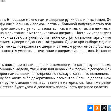
не.
ет. В продаже можно найти дверные ручки различных типов. Оч
и функциональными возможностями. Большой популярностью пол
отрен замок, могут использоваться как в жилых, так и в нежилых
но в сочетании с металлическими дверями. Часто их используют
нной дверью латунная ручка также смотрится вполне гармоничн
ением к двери из данного материала. Однако при выборе модели
обы между поверхностью двери и оттенком ручки не было большо
казываются уместны в сочетании с дверями из пластика. Исключ
ить внимание на стиль двери и помещения, к которому она примы
оничные модели, так и изделия необычной формы с декором ил
ерей наибольшей популярностью пользуются те, что выполнены 
ку без каких-либо декоративных элементов. Если на деревянно
сти ручки с аналогичным сочетанием материалов. Такая же реко
 стекла будет удачно дополнять поверхность дверного полотна.