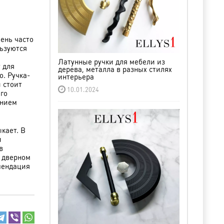
ень часто
ьзуются
Латунные ручки для мебели из
 для
дерева, металла в разных стилях
о. Ручка-
интерьера
 стоит
10.01.2024
го
ением
кает. В
и
в
м дверном
мендация