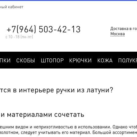
ный кабинет
+7(964) 503-42-13
Доставка в го
Москва
с 10 -18 (пн-пт)
ПКИ
СКОБЫ
ШТОПОР
КРЮЧКИ
КОЖА
ПОЛУК
ся в интерьере ручки из латуни?
ми материалами сочетать
нешним видом и неприхотливостью в использовании. Однако что
полотном, следует учитывать его материал. Большой ассортимен