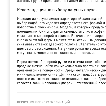
латунных ручек
представлен в нашем интернет-магази
Рекомендации по выбору латунных ручек
Изделия из латуни имеют характерный желтоватый цв
выбор подобного изделия определяется его формой 
поворотные ручки-
кнобы
. Модели, в которых предусм
помещениях. Они смотрятся самодостаточно и эффект
межкомнатных дверей в офисах. В сочетании с деревя
кнопка округлой формы может стать отличным дополн
учитывать оттенок дверного полотна. Желательно чт
цветового расхождения. Латунные ручки не всегда о
могут стать модели со стеклянными вставками.
Перед покупкой дверной ручки из латуни стоит обрат
продаже можно найти как максимально простые и лак
орнаментом на поверхности. Среди металлических дв
минималистичном стиле. Для них стоит подобрать руч
полотне имеются стеклянные вставки, стоит приобре
касается ламинированных дверей. Естественный блеск
ВЕРНУТЬСЯ К СПИСКУ ПУБЛИКАЦИЙ