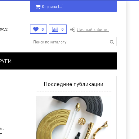
Корзина (
…
)
род:
0
0
Личный кабинет
РУГИ
Последние публикации
бы
т