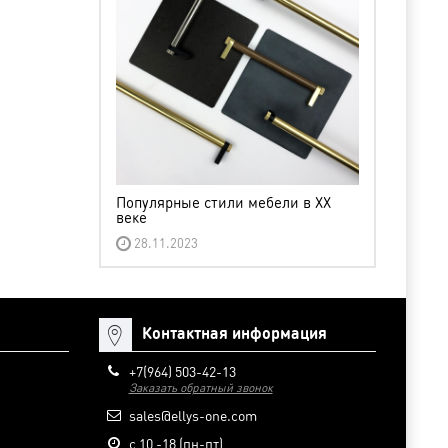
Популярные стили мебели в XX
веке
28.11.2023
Контактная информация
+7(964) 503-42-13
Заказать обратный звонок
sales@ellys-one.com
с 10 -18 (пн-пт)