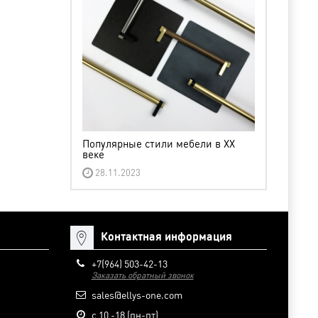
Популярные стили мебели в XX
веке
28.11.2023
Контактная информация
+7(964) 503-42-13
Заказать обратный звонок
sales@ellys-one.com
с 10 -18 (пн-пт)