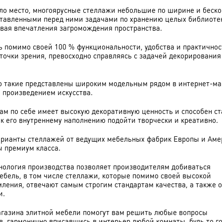
тало место, многоярусные стеллажи небольшие по ширине и беск
оставленными перед ними задачами по хранению целых библиоте
здавая впечатления загромождения пространства.
 помимо своей 100 % функциональности, удобства и практичнос
 точки зрения, превосходно справляясь с задачей декорирования
но такие представлены широким модельным рядом в интернет-маг
 произведением искусства.
ам по себе имеет высокую декоративную ценность и способен ст
 к его внутреннему наполнению подойти творчески и креативно.
арианты стеллажей от ведущих мебельных фабрик Европы и Аме
 премиум класса.
нология производства позволяет производителям добиваться
ебель, в том числе стеллажи, которые помимо своей высокой
мления, отвечают самым строгим стандартам качества, а также 
и.
агазина элитной мебели помогут вам решить любые вопросы
, гармонично вписавшись в интерьер любой комнаты, будь то го