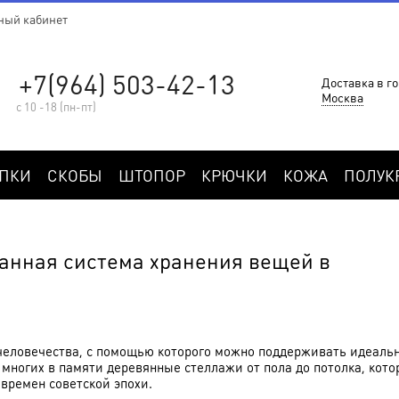
ный кабинет
+7(964) 503-42-13
Доставка в го
Москва
с 10 -18 (пн-пт)
ПКИ
СКОБЫ
ШТОПОР
КРЮЧКИ
КОЖА
ПОЛУК
анная система хранения вещей в
 человечества, с помощью которого можно поддерживать идеаль
 многих в памяти деревянные стеллажи от пола до потолка, кот
времен советской эпохи.