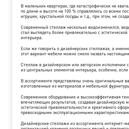
В маленьких квартирах, где катастрофически не хва
по длине и высоте на 100 % справлялись со всеми п
игрушек, хрустальной посуды и т.д., при этом, не со
Современный стеллаж несколько видоизменился, ведь
стал выглядеть более привлекательно с эстетической
интерьера.
Если же говорить о дизайнерских стеллажах, а имен
этот вариант мебели можно смело назвать настоящим
Стеллаж в дизайнерском или авторском исполнении с
из центральных элементов интерьера, особенно, если
В ассортименте представлены очень оригинальные в
изготовленные из материалов и мебельной фурнитуры
Современное оборудование и высокоэффективная тех
впечатляющих результатов, создавая дизайнерскую м
эстетической привлекательности и креативного офор
превосходными эксплуатационными характеристикам
Дизайнерские стеллажи из ассортимента интернет-м
организацией хранения различных вещей и предметов