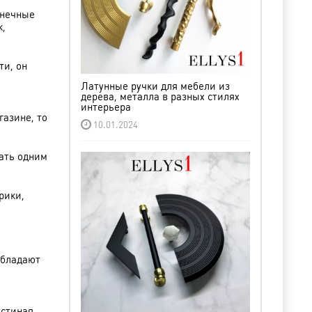
онечные
к,
ти, он
Латунные ручки для мебели из
дерева, металла в разных стилях
интерьера
азине, то
10.01.2024
ать одним
рики,
обладают
стиная,