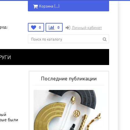
Корзина (
…
)
род:
0
0
Личный кабинет
РУГИ
Последние публикации
ный
орые были