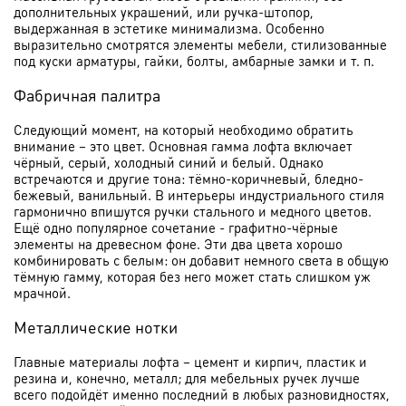
дополнительных украшений, или ручка-штопор,
выдержанная в эстетике минимализма. Особенно
выразительно смотрятся элементы мебели, стилизованные
под куски арматуры, гайки, болты, амбарные замки и т. п.
Фабричная палитра
Следующий момент, на который необходимо обратить
внимание – это цвет. Основная гамма лофта включает
чёрный, серый, холодный синий и белый. Однако
встречаются и другие тона: тёмно-коричневый, бледно-
бежевый, ванильный. В интерьеры индустриального стиля
гармонично впишутся ручки стального и медного цветов.
Ещё одно популярное сочетание - графитно-чёрные
элементы на древесном фоне. Эти два цвета хорошо
комбинировать с белым: он добавит немного света в общую
тёмную гамму, которая без него может стать слишком уж
мрачной.
Металлические нотки
Главные материалы лофта – цемент и кирпич, пластик и
резина и, конечно, металл; для мебельных ручек лучше
всего подойдёт именно последний в любых разновидностях,