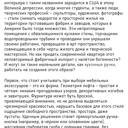
интерьера с таким названием зародился в США в эпоху
Великой депрессии, когда многие студенты, а также люди
творческих профессий – скульпторы, художники, фотографы
– стали снимать недорогое и просторное жильё на
территории пустовавших фабрик и заводов, которых в
Америке было тогда множество. Эти неприглядные
помещения с обвалившимися кусками стены, торчащими
водопроводными трубами и проводами они украшали
своими работами, превращали в арт-пространство,
совмещавшее в себе черты жилого дома и творческой
мастерской. Но как придать современной квартире этот
неповторимый фабричный колорит с налётом богемности?
И могут ли такие маленькие детали, как
кухонные ручки
,
работать на создание этого образа?
Первое, что стоит учитывать при выборе мебельных
аксессуаров – это их форма. Геометрия лофта – простая и
чёткая: никаких причудливых узоров, декоративных изгибов
и завитушек. Фурнитура может буть броской,
привлекающей внимание, но не должна выделяться
чрезмерной красивостью, нарушать базовое для этого стиля
ощущение свободного пространства, простора, даже
пустоты. Удачным решением станет прямоугольная ручка-
кнопка (например, в чёрном или оловянном цвете),
массивная грубоватая скоба с ровными гранями, без