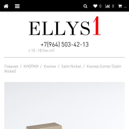
0
0
…
+7(964) 503-42-13
с 10 -18 (пн-пт)
Главная
/
КНОПКИ
/
Кнопки
/
Satin Nickel
/
Кнопка Corner (Satin
Nickel)