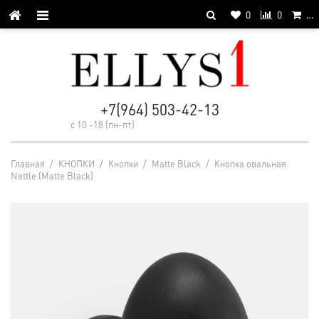
0
0
…
+7(964) 503-42-13
с 10 -18 (пн-пт)
Главная
/
КНОПКИ
/
Кнопки
/
Matte Black
/
Кнопка овальная
Nettle (Matte Black)