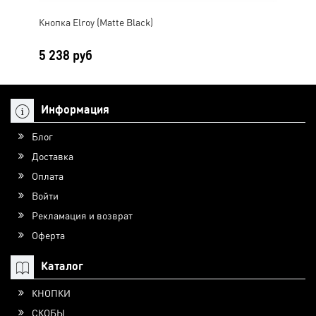
Кнопка Elroy (Matte Black)
Кноп
5 238 руб
6 
Информация
Блог
Доставка
Оплата
Войти
Рекламация и возврат
Оферта
Каталог
КНОПКИ
СКОБЫ