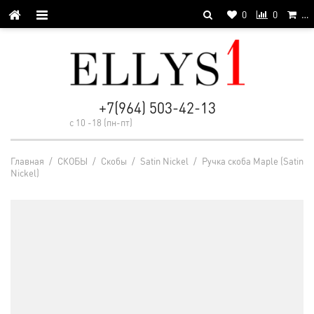
0
0
…
+7(964) 503-42-13
с 10 -18 (пн-пт)
Главная
/
СКОБЫ
/
Cкобы
/
Satin Nickel
/
Ручка скоба Maple (Satin
Nickel)